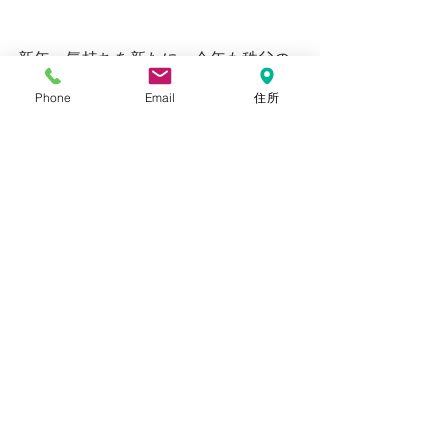
新年　気持ちを新たに　今年も秩父の
森づくりをがんばりたいと思います。
Phone
Email
住所
応援よろしくお願いいたします
すべて表示
最新記事