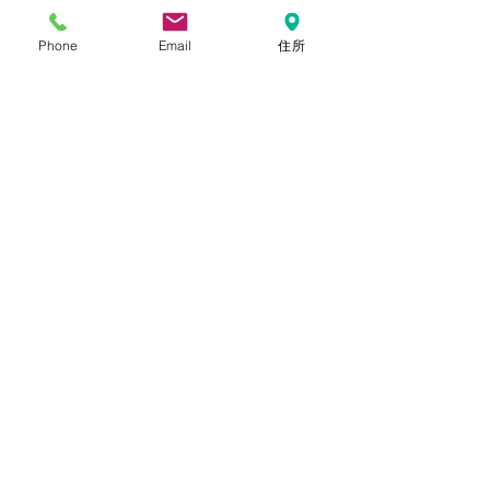
Phone
Email
住所
この価格で、この味。
「これ…絶対赤字じゃない？」
「行列できるよねぇ」