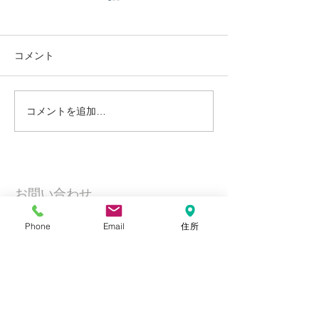
コメント
伝統文化
いきていく術
コメントを追加…
お問い合わせ
Phone
Email
住所
JIROKEN工務店 株式会社
〒368-0011 埼玉県秩父市大畑町4番49
号
Tel
0494-26-6098