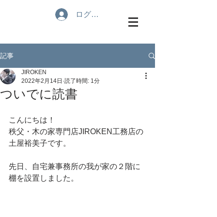
ログイン
記事
JIROKEN
2022年2月14日
読了時間: 1分
ついでに読書
こんにちは！
秩父・木の家専門店JIROKEN工務店の
土屋裕美子です。
先日、自宅兼事務所の我が家の２階に
棚を設置しました。