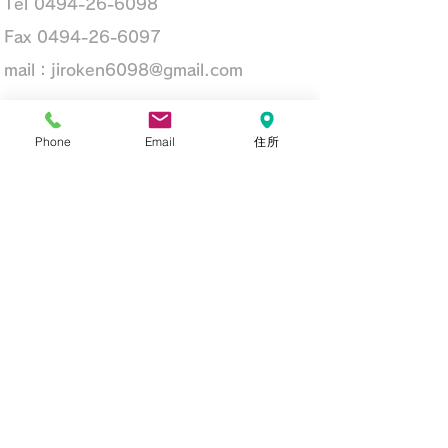
Tel
0494-26-6098
Fax
0494-26-6097
mail：
jiroken6098@gmail.com
建設業許可 埼玉県知事(般-29)第70565号
Phone
Email
住所
建築士事務所登録 一級(1)第11165号
​宅建業許可 埼玉県知事(1)第23421号
ZEH普及目標と実績
2025年度 60%(目標）
2020年度実績 0％
2021年度実績 0%
2022年実績 0％
-