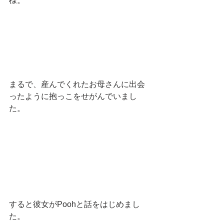
様。
まるで、産んでくれたお母さんに出会
ったように抱っこをせがんでいまし
た。
すると彼女がPoohと話をはじめまし
た。