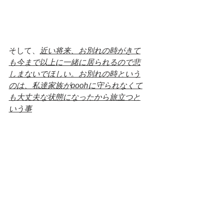
そして、
近い将来、お別れの時がきて
も今まで以上に一緒に居られるので悲
しまないでほしい。お別れの時という
のは、私達家族がpoohに守られなくて
も大丈夫な状態になったから旅立つと
いう事