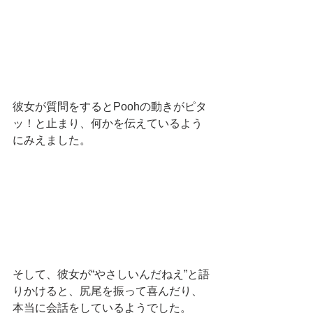
彼女が質問をするとPoohの動きがピタ
ッ！と止まり、何かを伝えているよう
にみえました。
そして、彼女が“やさしいんだねえ”と語
りかけると、尻尾を振って喜んだり、
本当に会話をしているようでした。