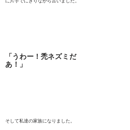
に片手でにぎりながら言いました。
「うわー！禿ネズミだ
あ！」
そして私達の家族になりました。