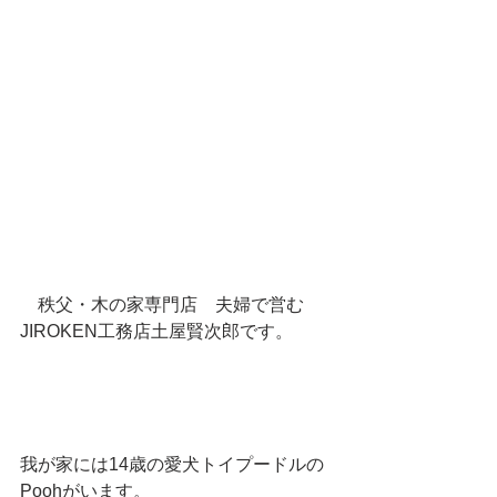
　秩父・木の家専門店　夫婦で営む
JIROKEN工務店土屋賢次郎です。
我が家には14歳の愛犬トイプードルの
Poohがいます。